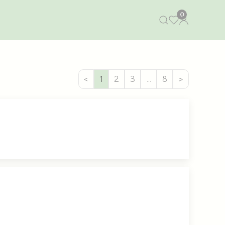
0
<
1
2
3
…
8
>