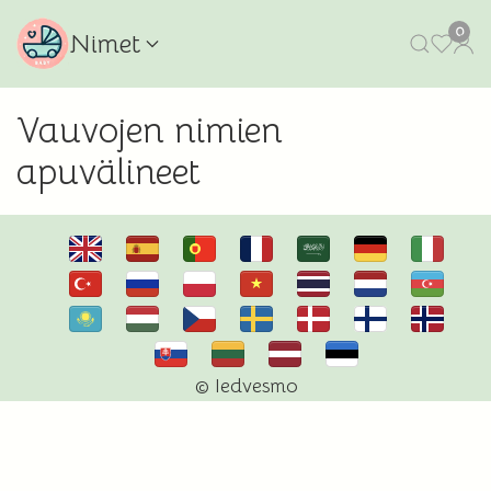
0
Nimet
Vauvojen nimien
apuvälineet
© Iedvesmo