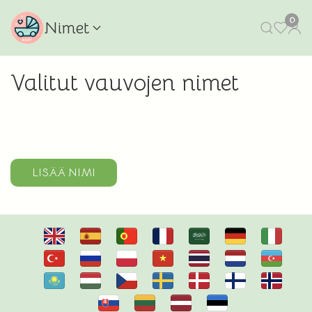
0
Nimet
Valitut vauvojen nimet
LISÄÄ NIMI