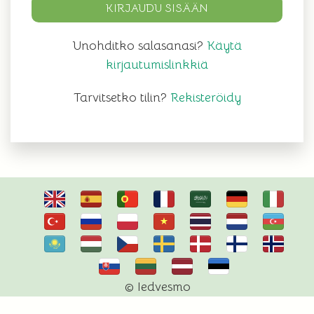
KIRJAUDU SISÄÄN
Unohditko salasanasi?
Käytä
kirjautumislinkkiä
Tarvitsetko tilin?
Rekisteröidy
© Iedvesmo