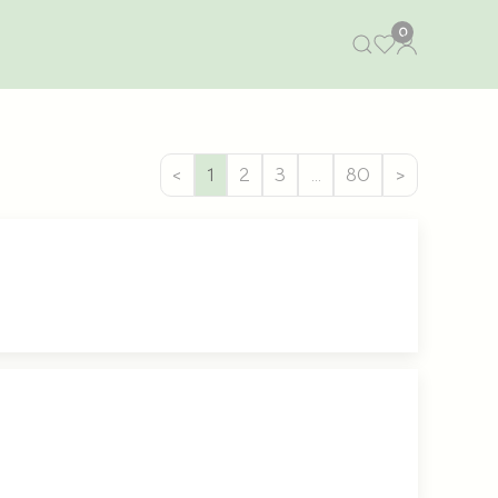
0
<
1
2
3
…
80
>