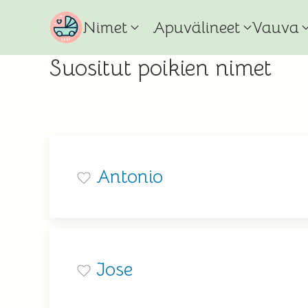
Nimet
Apuvälineet
Vauva
Suositut poikien nimet
Antonio
Jose