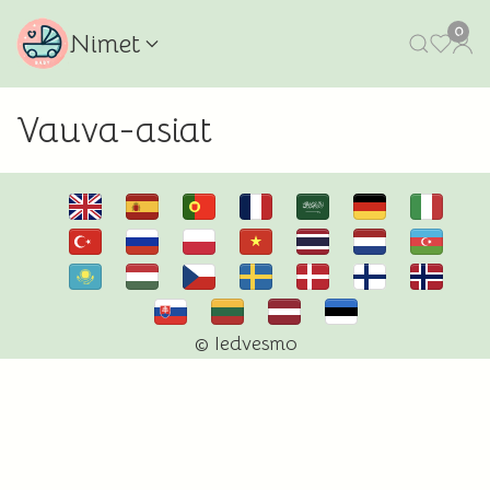
0
Nimet
Vauva-asiat
© Iedvesmo