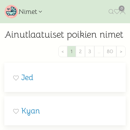
0
Nimet
Ainutlaatuiset poikien nimet
<
1
2
3
…
80
>
Jed
Kyan