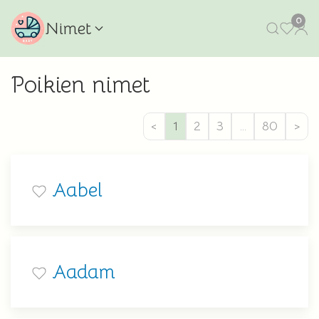
0
Nimet
Poikien nimet
<
1
2
3
…
80
>
Aabel
Aadam