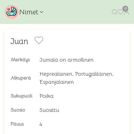
0
Nimet
Juan
Jumala on armollinen
Merkitys
Heprealainen, Portugalilainen,
Alkuperä
Espanjalainen
Poika
Sukupuoli
Suosittu
Suosio
4
Pituus