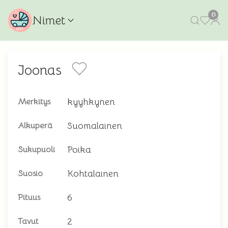
0
Nimet
Joonas
kyyhkynen
Merkitys
Suomalainen
Alkuperä
Poika
Sukupuoli
Kohtalainen
Suosio
6
Pituus
2
Tavut