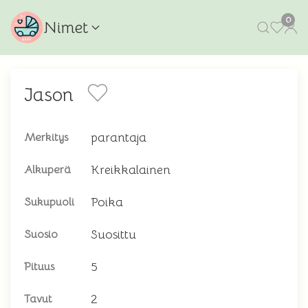
0
Nimet
Jason
parantaja
Merkitys
Kreikkalainen
Alkuperä
Poika
Sukupuoli
Suosittu
Suosio
5
Pituus
2
Tavut