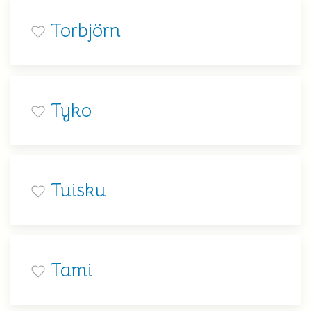
Torbjörn
Tyko
Tuisku
Tami