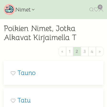
0
Nimet
Poikien Nimet, Jotka
Alkavat Kirjaimella T
<
1
2
3
4
>
Tauno
Tatu