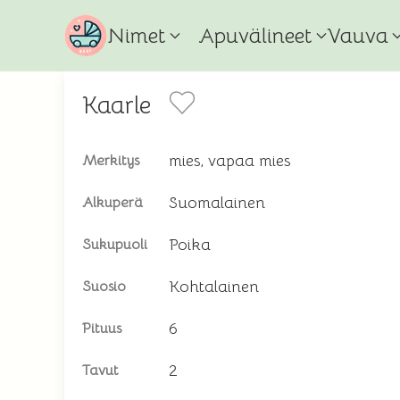
Nimet
Apuvälineet
Vauva
Kaarle
mies, vapaa mies
Merkitys
Suomalainen
Alkuperä
Poika
Sukupuoli
Kohtalainen
Suosio
6
Pituus
2
Tavut