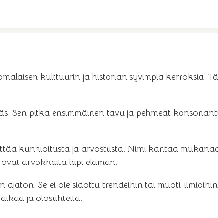
laisen kulttuurin ja historian syvimpiä kerroksia. Tä
mikäs. Sen pitkä ensimmäinen tavu ja pehmeät konsonan
ttää kunnioitusta ja arvostusta. Nimi kantaa mukanaan
a ovat arvokkaita läpi elämän.
ajaton. Se ei ole sidottu trendeihin tai muoti-ilmiöihi
 aikaa ja olosuhteita.