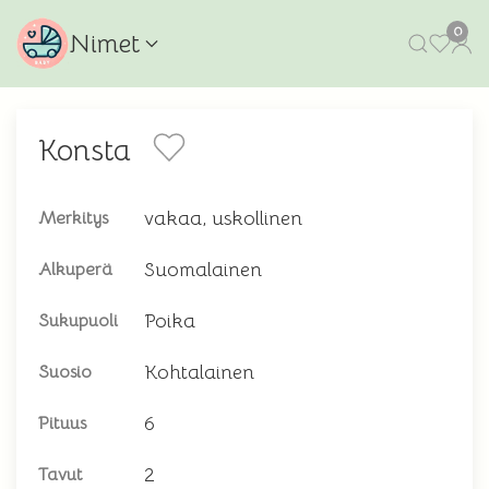
0
Nimet
Konsta
vakaa, uskollinen
Merkitys
Suomalainen
Alkuperä
Poika
Sukupuoli
Kohtalainen
Suosio
6
Pituus
2
Tavut