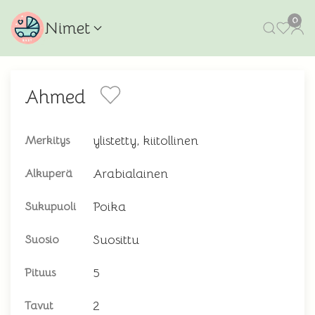
0
Nimet
Ahmed
ylistetty, kiitollinen
Merkitys
Arabialainen
Alkuperä
Poika
Sukupuoli
Suosittu
Suosio
5
Pituus
2
Tavut