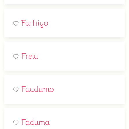
Farhiyo
Freia
Faadumo
Faduma