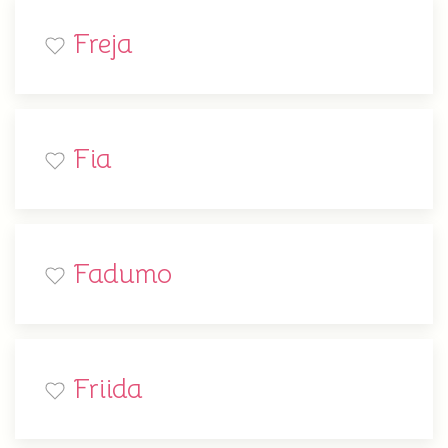
Freja
Fia
Fadumo
Friida