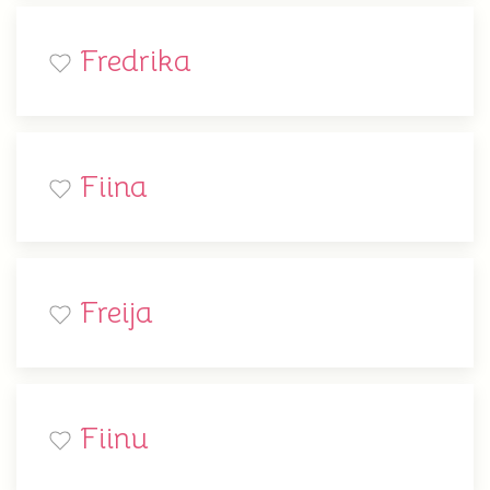
Fredrika
Fiina
Freija
Fiinu