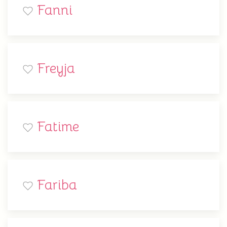
Fanni
Freyja
Fatime
Fariba