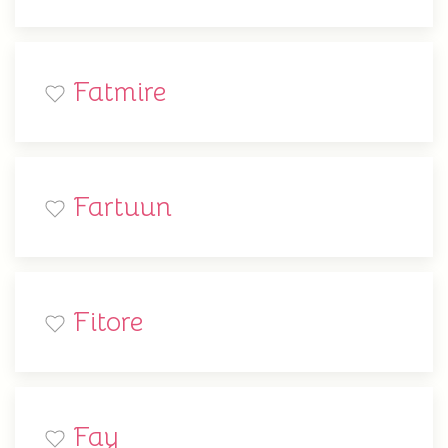
Fatmire
Fartuun
Fitore
Fay