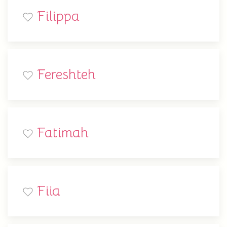
Filippa
Fereshteh
Fatimah
Fiia