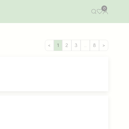
0
<
1
2
3
…
8
>