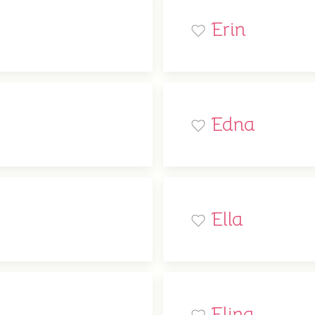
Erin
Edna
Ella
Elina