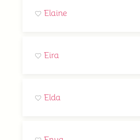
Elaine
Eira
Elda
Enya