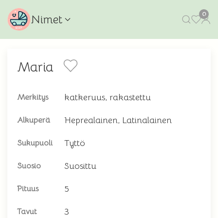
0
Nimet
Maria
katkeruus, rakastettu
Merkitys
Heprealainen, Latinalainen
Alkuperä
Tyttö
Sukupuoli
Suosittu
Suosio
5
Pituus
3
Tavut