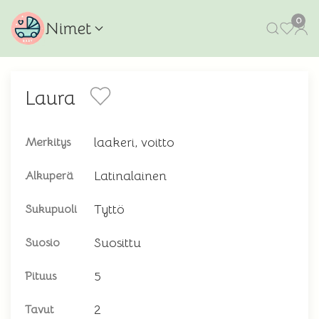
0
Nimet
Laura
laakeri, voitto
Merkitys
Latinalainen
Alkuperä
Tyttö
Sukupuoli
Suosittu
Suosio
5
Pituus
2
Tavut