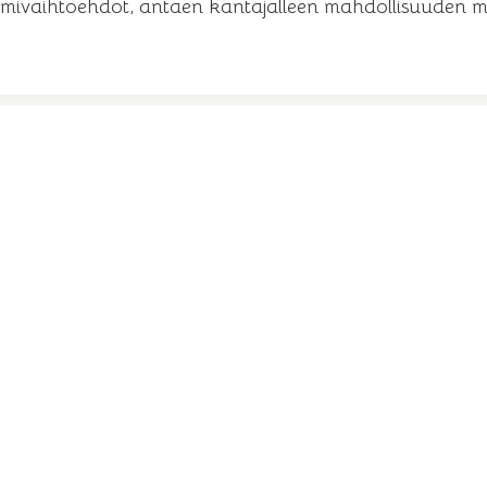
imivaihtoehdot, antaen kantajalleen mahdollisuuden mu