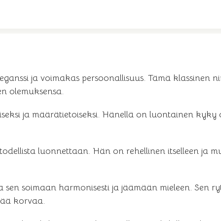
leganssi ja voimakas persoonallisuus. Tämä klassinen 
sen olemuksensa.
eksi ja määrätietoiseksi. Hänellä on luontainen kyky ott
dellista luonnettaan. Hän on rehellinen itselleen ja m
aa sen soimaan harmonisesti ja jäämään mieleen. Sen r
tää korvaa.