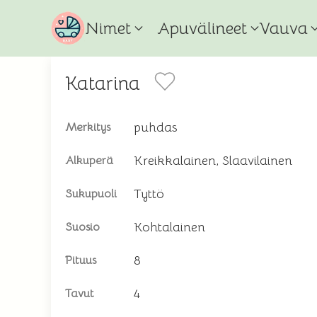
Nimet
Apuvälineet
Vauva
Katarina
puhdas
Merkitys
Kreikkalainen, Slaavilainen
Alkuperä
Tyttö
Sukupuoli
Kohtalainen
Suosio
8
Pituus
4
Tavut