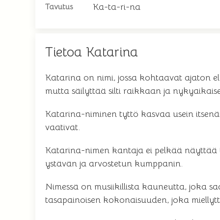
Ka-ta-ri-na
Tavutus
Tietoa Katarina
Katarina on nimi, jossa kohtaavat ajaton e
mutta säilyttää silti raikkaan ja nykyaikai
Katarina-niminen tyttö kasvaa usein itsenäis
vaativat.
Katarina-nimen kantaja ei pelkää näyttää to
ystävän ja arvostetun kumppanin.
Nimessä on musiikillista kauneutta, joka s
tasapainoisen kokonaisuuden, joka miellyt