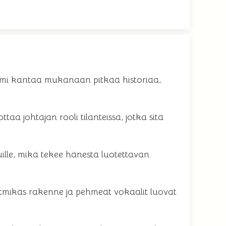
nimi kantaa mukanaan pitkää historiaa,
aa johtajan rooli tilanteissa, jotka sitä
uille, mikä tekee hänestä luotettavan
ytmikäs rakenne ja pehmeät vokaalit luovat