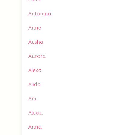
Antonina
Anne
Aysha
Aurora
Alexa
Alida
Ani
Alexia
Anna