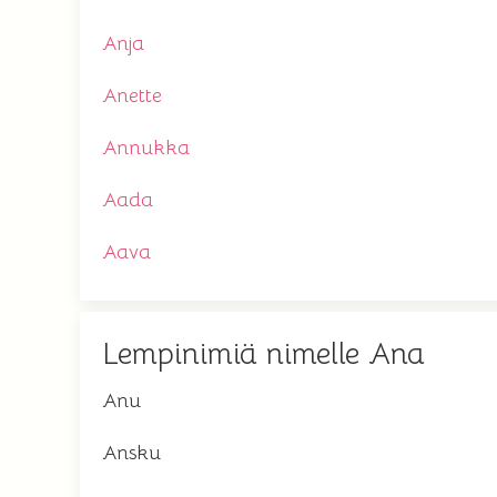
Anja
Anette
Annukka
Aada
Aava
Lempinimiä nimelle Ana
Anu
Ansku