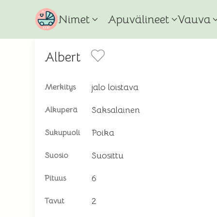
Nimet
Apuvälineet
Vauva
Albert
jalo loistava
Merkitys
Saksalainen
Alkuperä
Poika
Sukupuoli
Suosittu
Suosio
6
Pituus
2
Tavut