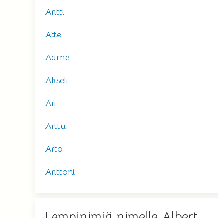
Antti
Atte
Aarne
Akseli
Ari
Arttu
Arto
Anttoni
Lempinimiä nimelle Albert