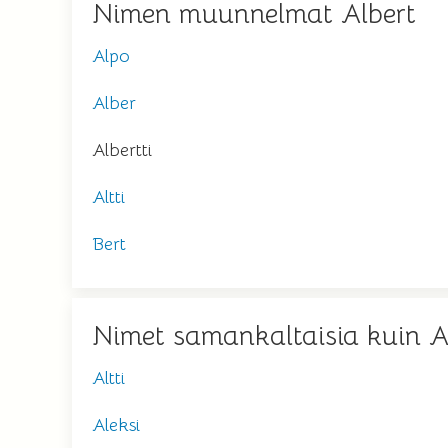
Nimen muunnelmat Albert
Alpo
Alber
Albertti
Altti
Bert
Nimet samankaltaisia kuin A
Altti
Aleksi