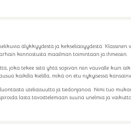
mielikuvia älykkyydestä ja kekseliäisyydestä. Klassinen 
 varhain kiinnostusta maailman toimintaan ja ihmeisiin.
ttä, joka tekee siitä yhtä sopivan niin vauvalle kuin ai
usua kaikilla kielillä, mikä on etu nykyisessä kansain
 luontaista uteliaisuutta ja tiedonjanoa. Nimi tuo mukan
inspiroida lasta tavoittelemaan suuria unelmia ja vaikut