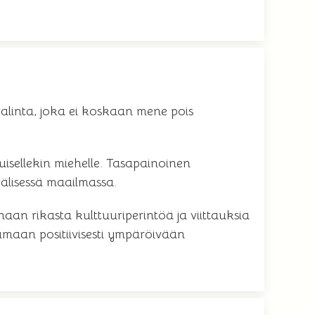
valinta, joka ei koskaan mene pois
kuisellekin miehelle. Tasapainoinen
välisessä maailmassa.
aan rikasta kulttuuriperintöä ja viittauksia
tamaan positiivisesti ympäröivään